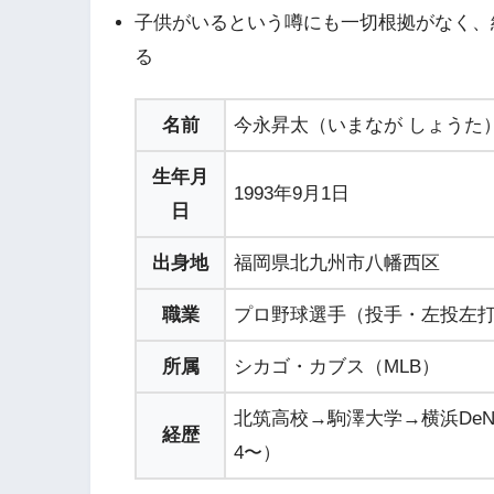
子供がいるという噂にも一切根拠がなく、
る
名前
今永昇太（いまなが しょうた
生年月
1993年9月1日
日
出身地
福岡県北九州市八幡西区
職業
プロ野球選手（投手・左投左
所属
シカゴ・カブス（MLB）
北筑高校→駒澤大学→横浜DeNA
経歴
4〜）