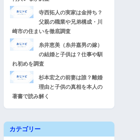
寺西拓人の実家は金持ち？
父親の職業や兄弟構成・川
崎市の住まいを徹底調査
糸井恵美（糸井嘉男の嫁）
の結婚と子供は？仕事や馴
れ初めを調査
杉本宏之の前妻は誰？離婚
理由と子供の真相を本人の
著書で読み解く
カテゴリー