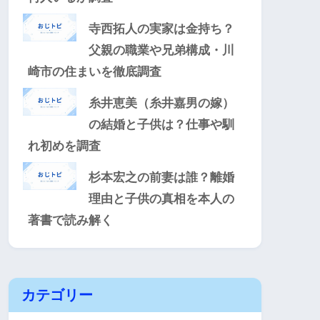
寺西拓人の実家は金持ち？
父親の職業や兄弟構成・川
崎市の住まいを徹底調査
糸井恵美（糸井嘉男の嫁）
の結婚と子供は？仕事や馴
れ初めを調査
杉本宏之の前妻は誰？離婚
理由と子供の真相を本人の
著書で読み解く
カテゴリー