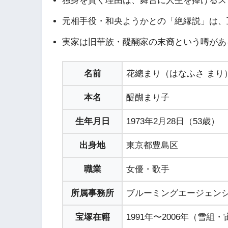
独身を貫く理由は、舞台に人生を捧げるス
元相手役・和央ようかとの「絶縁説」は、
実家は旧華族・醍醐家の末裔という噂があ
名前
花總まり（はなふさ まり
本名
醍醐まり子
生年月日
1973年2月28日（53歳）
出身地
東京都豊島区
職業
女優・歌手
所属事務所
ブルーミングエージェン
宝塚在籍
1991年〜2006年（雪