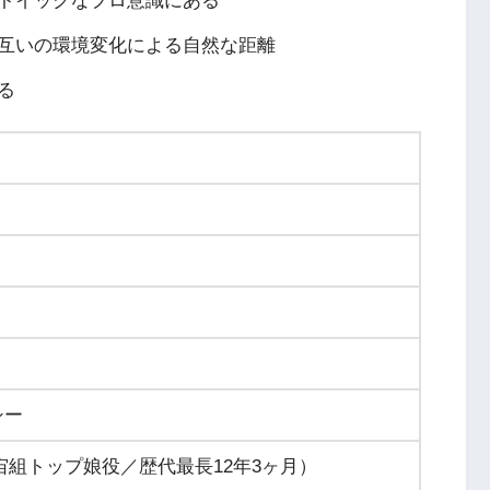
トイックなプロ意識にある
互いの環境変化による自然な距離
る
）
シー
組・宙組トップ娘役／歴代最長12年3ヶ月）