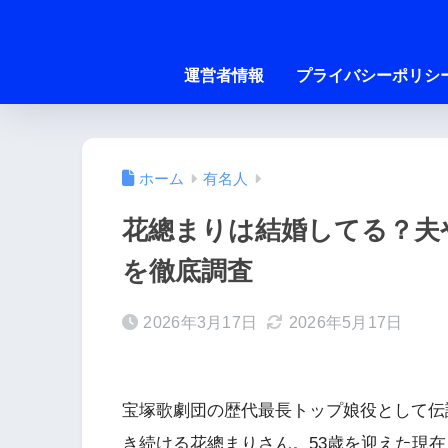
運営者情報
プライバシーポリシ
ホーム
有名人
花總まりは結婚してる？夫
を徹底調査
2026年3月17日
2026年5月17日
宝塚歌劇団の歴代最長トップ娘役として伝
き続ける花總まりさん。53歳を迎えた現