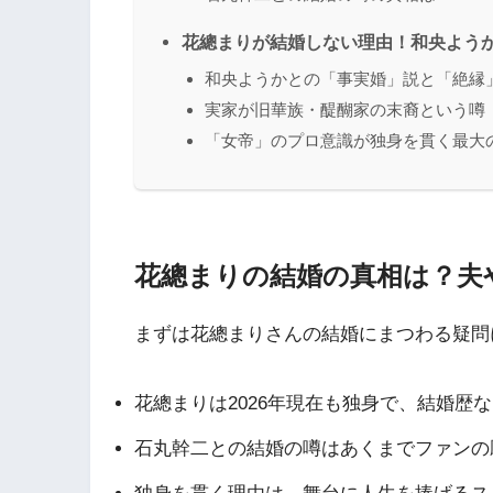
花總まりが結婚しない理由！和央よう
和央ようかとの「事実婚」説と「絶縁
実家が旧華族・醍醐家の末裔という噂
「女帝」のプロ意識が独身を貫く最大
花總まりの結婚の真相は？夫
まずは花總まりさんの結婚にまつわる疑問
花總まりは2026年現在も独身で、結婚歴
石丸幹二との結婚の噂はあくまでファンの