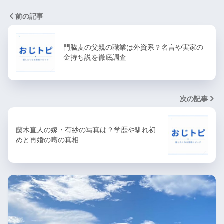
前の記事
門脇麦の父親の職業は外資系？名言や実家の
金持ち説を徹底調査
次の記事
藤木直人の嫁・有紗の写真は？学歴や馴れ初
めと再婚の噂の真相