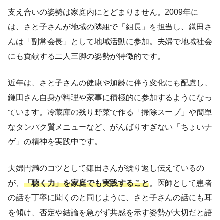
支え合いの姿勢は家庭内にとどまりません。2009年に
は、さと子さんが地域の隣組で「組長」を担当し、鎌田さ
んは「副常会長」として地域活動に参加。夫婦で地域社会
にも貢献する二人三脚の姿勢が特徴的です。
近年は、さと子さんの健康や加齢に伴う変化にも配慮し、
鎌田さん自身が料理や家事に積極的に参加するようになっ
ています。冷蔵庫の残り野菜で作る「掃除スープ」や簡単
なタンパク質メニューなど、がんばりすぎない「ちょいナ
ゲ」の精神を実践中です。
夫婦円満のコツとして鎌田さんが繰り返し伝えているの
が、
「聴く力」を家庭でも実践すること
。医師として患者
の話を丁寧に聞くのと同じように、さと子さんの話にも耳
を傾け、否定や結論を急がず共感を示す姿勢が大切だと語