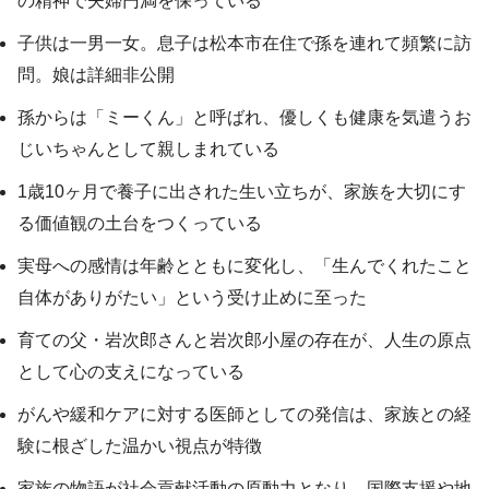
の精神で夫婦円満を保っている
子供は一男一女。息子は松本市在住で孫を連れて頻繁に訪
問。娘は詳細非公開
孫からは「ミーくん」と呼ばれ、優しくも健康を気遣うお
じいちゃんとして親しまれている
1歳10ヶ月で養子に出された生い立ちが、家族を大切にす
る価値観の土台をつくっている
実母への感情は年齢とともに変化し、「生んでくれたこと
自体がありがたい」という受け止めに至った
育ての父・岩次郎さんと岩次郎小屋の存在が、人生の原点
として心の支えになっている
がんや緩和ケアに対する医師としての発信は、家族との経
験に根ざした温かい視点が特徴
家族の物語が社会貢献活動の原動力となり、国際支援や地