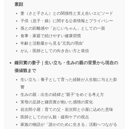
素顔
妻（さと子さん）との関係性と支え合いエピソード
子供（息子・娘）に関する公表情報とプライバシー
孫との距離感や「おじいちゃん」としての一面
食事：家庭で続けやすい健康習慣
年齢と活動量から見る”元気の理由”
がん：医師としての向き合い方と発信
鎌田實の妻子｜生い立ち・生みの親の背景から現在の
価値観まで
生い立ち：養子として育った経験が人生観に与えた影
響
生みの親：出生の経緯と”親子”をめぐる考え方
実母の足跡と鎌田實が抱いた感情の変化
岩次郎小屋：育ての父・岩次郎と小屋に込めた意味
医師としてのがん観・緩和ケアの視点
家族の物語が「誰かのために生きる」活動へつながる