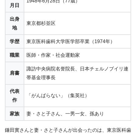
1948年6月28日（77歳）
月日
出身
東京都杉並区
地
学歴
東京医科歯科大学医学部卒業（1974年）
職業
医師・作家・社会運動家
諏訪中央病院名誉院長、日本チェルノブイリ連
肩書
帯基金理事長
代表
「がんばらない」（集英社）
作
家族
妻・さと子さん、一男一女、孫あり
鎌田實さんと妻・さと子さんが出会ったのは、東京医科歯