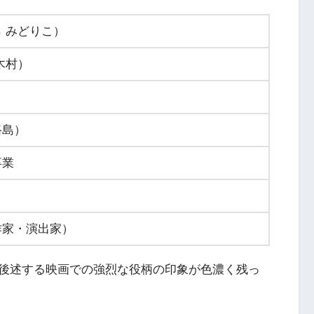
 みどりこ）
木村）
路島）
卒業
作家・演出家）
後述する映画での強烈な役柄の印象が色濃く残っ