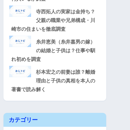
寺西拓人の実家は金持ち？
父親の職業や兄弟構成・川
崎市の住まいを徹底調査
糸井恵美（糸井嘉男の嫁）
の結婚と子供は？仕事や馴
れ初めを調査
杉本宏之の前妻は誰？離婚
理由と子供の真相を本人の
著書で読み解く
カテゴリー