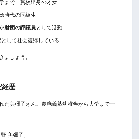
学まで一貫校出身の才女
應時代の同級生
か財団の評議員
として活動
家
として社会復帰している
きましょう。
だ経歴
れた美彌子さん。慶應義塾幼稚舎から大学まで一
野 美彌子）