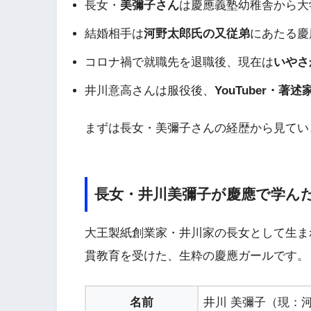
長女・
美彌子さん
は慶應義塾幼稚舎から大
結婚相手は
河野太郎氏の又従弟
にあたる慶
コロナ禍で就職先を退職後、現在は
いやさ
井川意高さんは服役後、
YouTuber・著述
まずは長女・美彌子さんの経歴から見てい
長女・井川美彌子が慶應で学ん
大王製紙創業家・井川家の長女として生ま
貫教育を受けた、生粋の慶應ガールです。
名前
井川 美彌子（現：河