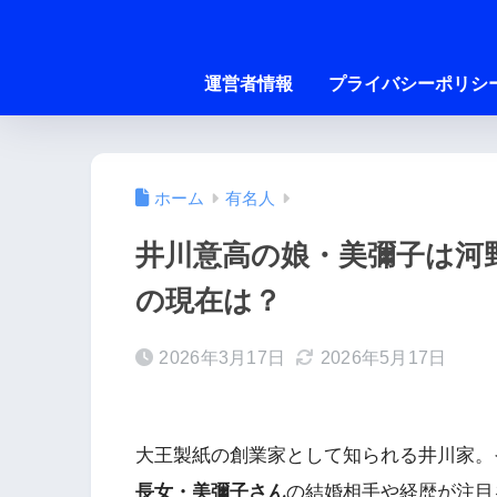
運営者情報
プライバシーポリシ
ホーム
有名人
井川意高の娘・美彌子は河
の現在は？
2026年3月17日
2026年5月17日
大王製紙の創業家として知られる井川家。
長女・美彌子さん
の結婚相手や経歴が注目