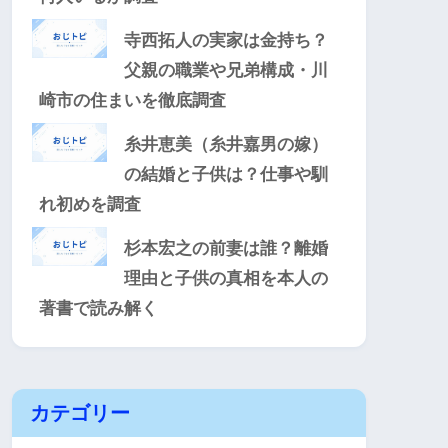
寺西拓人の実家は金持ち？
父親の職業や兄弟構成・川
崎市の住まいを徹底調査
糸井恵美（糸井嘉男の嫁）
の結婚と子供は？仕事や馴
れ初めを調査
杉本宏之の前妻は誰？離婚
理由と子供の真相を本人の
著書で読み解く
カテゴリー