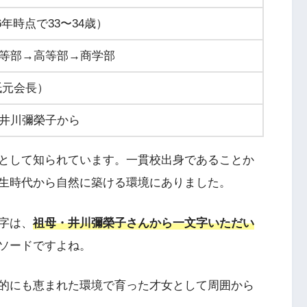
26年時点で33〜34歳）
等部→高等部→商学部
紙元会長）
井川彌榮子から
として知られています。一貫校出身であることか
生時代から自然に築ける環境にありました。
字は、
祖母・井川彌榮子さんから一文字いただい
ソードですよね。
的にも恵まれた環境で育った才女として周囲から