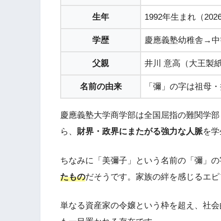
生年
1992年生まれ（20
学歴
慶應義塾幼稚舎→中
父親
井川 意高（大王製
名前の由来
「彌」の字は祖母・
慶應義塾大学商学部は全国屈指の難関学部
ら、
財界・政界にまたがる強力な人脈
を学
ちなみに「美彌子」という名前の「彌」の
たもの
だそうです。家族の絆を感じるエピ
単なる資産家の令嬢という枠を超え、社会