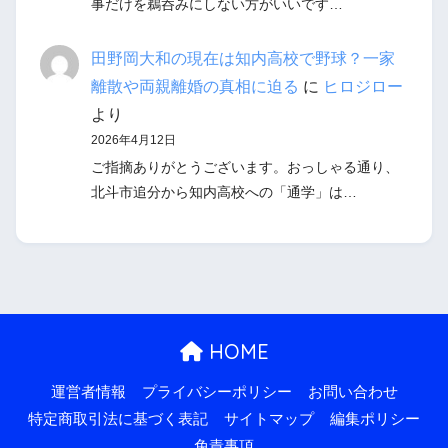
事だけを鵜呑みにしない方がいいです…
田野岡大和の現在は知内高校で野球？一家
離散や両親離婚の真相に迫る
に
ヒロジロー
より
2026年4月12日
ご指摘ありがとうございます。おっしゃる通り、
北斗市追分から知内高校への「通学」は…
HOME
運営者情報
プライバシーポリシー
お問い合わせ
特定商取引法に基づく表記
サイトマップ
編集ポリシー
免責事項