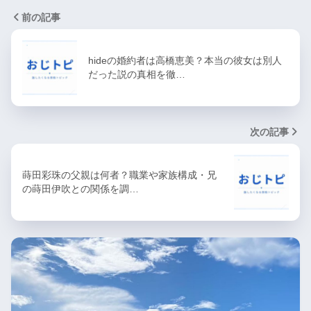
前の記事
hideの婚約者は高橋恵美？本当の彼女は別人
だった説の真相を徹…
次の記事
蒔田彩珠の父親は何者？職業や家族構成・兄
の蒔田伊吹との関係を調…