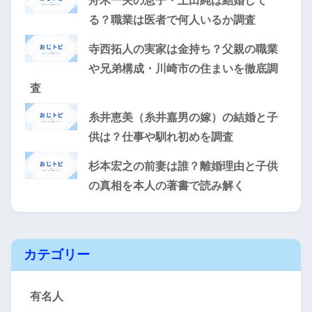
舟木一夫の息子・上田純は結婚して
る？職業は医者で何人いるか調査
寺西拓人の実家は金持ち？父親の職業
や兄弟構成・川崎市の住まいを徹底調
査
糸井恵美（糸井嘉男の嫁）の結婚と子
供は？仕事や馴れ初めを調査
杉本宏之の前妻は誰？離婚理由と子供
の真相を本人の著書で読み解く
カテゴリー
有名人