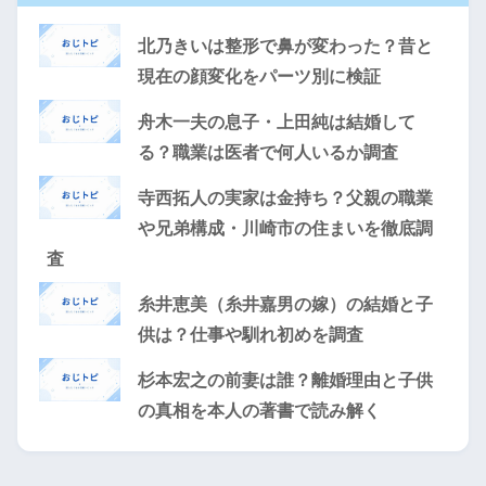
北乃きいは整形で鼻が変わった？昔と
現在の顔変化をパーツ別に検証
舟木一夫の息子・上田純は結婚して
る？職業は医者で何人いるか調査
寺西拓人の実家は金持ち？父親の職業
や兄弟構成・川崎市の住まいを徹底調
査
糸井恵美（糸井嘉男の嫁）の結婚と子
供は？仕事や馴れ初めを調査
杉本宏之の前妻は誰？離婚理由と子供
の真相を本人の著書で読み解く