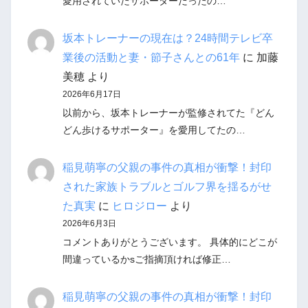
愛用されていたサポーターだったの…
坂本トレーナーの現在は？24時間テレビ卒
業後の活動と妻・節子さんとの61年
に
加藤
美穂
より
2026年6月17日
以前から、坂本トレーナーが監修されてた『どん
どん歩けるサポーター』を愛用してたの…
稲見萌寧の父親の事件の真相が衝撃！封印
された家族トラブルとゴルフ界を揺るがせ
た真実
に
ヒロジロー
より
2026年6月3日
コメントありがとうございます。 具体的にどこが
間違っているかsご指摘頂ければ修正…
稲見萌寧の父親の事件の真相が衝撃！封印