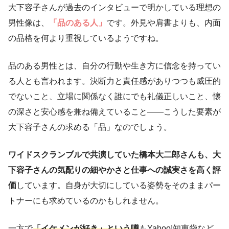
大下容子さんが過去のインタビューで明かしている理想の
男性像は、
「品のある人」
です。外見や肩書よりも、内面
の品格を何より重視しているようですね。
品のある男性とは、自分の行動や生き方に信念を持ってい
る人とも言われます。決断力と責任感がありつつも威圧的
でないこと、立場に関係なく誰にでも礼儀正しいこと、懐
の深さと安心感を兼ね備えていること――こうした要素が
大下容子さんの求める「品」なのでしょう。
ワイドスクランブルで共演していた橋本大二郎さんも、大
下容子さんの気配りの細やかさと仕事への誠実さを高く評
価
しています。自身が大切にしている姿勢をそのままパー
トナーにも求めているのかもしれません。
一方で
「イケメンが好き」という噂
もYahoo!知恵袋など