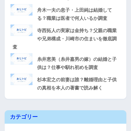
舟木一夫の息子・上田純は結婚して
る？職業は医者で何人いるか調査
寺西拓人の実家は金持ち？父親の職業
や兄弟構成・川崎市の住まいを徹底調
査
糸井恵美（糸井嘉男の嫁）の結婚と子
供は？仕事や馴れ初めを調査
杉本宏之の前妻は誰？離婚理由と子供
の真相を本人の著書で読み解く
カテゴリー