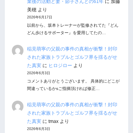
業後の活動と妻・節子さんとの61年
に
加藤
美穂
より
2026年6月17日
以前から、坂本トレーナーが監修されてた『どん
どん歩けるサポーター』を愛用してたの…
稲見萌寧の父親の事件の真相が衝撃！封印
された家族トラブルとゴルフ界を揺るがせ
た真実
に
ヒロジロー
より
2026年6月3日
コメントありがとうございます。 具体的にどこが
間違っているかsご指摘頂ければ修正…
稲見萌寧の父親の事件の真相が衝撃！封印
された家族トラブルとゴルフ界を揺るがせ
た真実
に
tmax
より
2026年6月3日