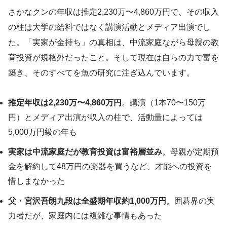
さかなクンの年収は推定2,230万〜4,860万円で、その収入
の柱は大学の給料ではなく講演活動とメディア出演でし
た。「実家が金持ち」の真相は、中流家庭ながら母親の教
育投資が規格外だったこと。そして現在は自らの力で富を
築き、そのすべてを魚の研究に注ぎ込んでいます。
推定年収は2,230万〜4,860万円
。講演（1本70〜150万
円）とメディア出演が収入の柱で、活動量によっては
5,000万円級の年も
実家は中流家庭だが教育投資は富裕層並み
。母親が定期預
金を解約して48万円の楽器を買うなど、才能への投資を
惜しまなかった
父・宮沢吾朗九段は全盛期年収約1,000万円
。囲碁界の実
力者だが、家庭内には複雑な事情もあった