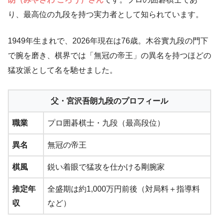
り、最高位の九段を持つ実力者として知られています。
1949年生まれで、2026年現在は76歳。木谷實九段の門下
で腕を磨き、棋界では「無冠の帝王」の異名を持つほどの
猛攻派として名を馳せました。
父・宮沢吾朗九段のプロフィール
職業
プロ囲碁棋士・九段（最高段位）
異名
無冠の帝王
棋風
鋭い着眼で猛攻を仕かける剛腕家
推定年
全盛期は約1,000万円前後（対局料＋指導料
収
など）