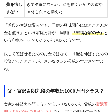
費を惜し
きて夕食に並べた。絵を描くための図鑑や
まない
画材も次々と揃えた
「普段の生活は質素でも、子供の興味関心にはとことんお
金を使う」という家庭方針が、周囲に
「裕福な家の子」
と
いう印象を与えていたのが真相のようです。
決して遊ばせるためのお金ではなく、才能を伸ばすための
投資だったところが、さかなクンの母親のすごさですよ
ね。
父・宮沢吾朗九段の年収は1000万円クラス？
実家の経済力を語るうえで欠かせないのが、父親の
宮沢吾
朗（みやざわ ごろう）さん
です。プロの囲碁棋士であ