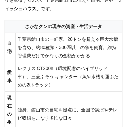
りを象徴するのが、千葉県館山市に構えた自宅、通称
「フ
ィッシュハウス」
です。
さかなクンの現在の資産・生活データ
千葉県館山市の一軒家。20トンを超える巨大水槽
自
を含め、約80種類・300匹以上の魚を飼育。維持
宅
管理費だけでかなりの金額がかかる
レクサス CT200h（環境配慮のハイブリッド
愛
車）、三菱ふそう キャンター（魚や水槽を運ぶた
車
めの2tトラック）
現
在
独身。館山市の自宅を拠点に、全国で講演やテレ
の
ビ収録をこなす多忙な日々
生