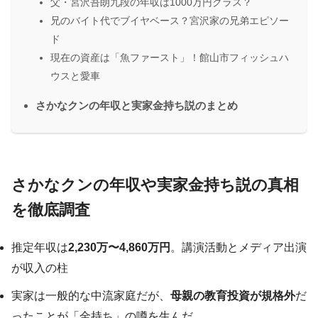
父・宮沢吾朗九段の年収は1000万円クラス？
兄のバイト代でブイヤベース？宮沢家の兄弟エピソー
ド
現在の資産は「魚ファースト」！館山市フィッシュハ
ウスと愛車
さかなクンの年収と実家金持ち説のまとめ
さかなクンの年収や実家金持ち説の真相
を徹底調査
推定年収は
2,230万〜4,860万円
。講演活動とメディア出演
が収入の柱
実家は一般的な中流家庭だが、
母親の教育投資が規格外
だ
ったことが「金持ち」の噂を生んだ