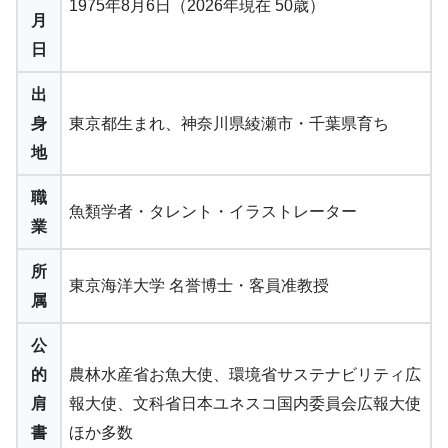
1975年8月6日（2026年現在 50歳）
月
日
出
身
東京都生まれ、神奈川県綾瀬市・千葉県育ち
地
職
魚類学者・タレント・イラストレーター
業
所
東京海洋大学 名誉博士・客員准教授
属
公
的
農林水産省お魚大使、環境省サステナビリティ広
肩
報大使、文科省日本ユネスコ国内委員会広報大使
書
ほか多数