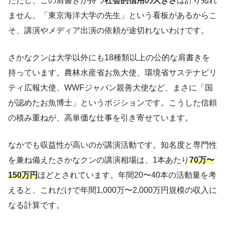
ただし、この肩書きが持つ
社会的信用の大きさ
は計り知れ
ません。「東京海洋大学の先生」という看板があるからこ
そ、講演やメディア出演の依頼が途切れないわけです。
さかなクンは大学以外にも18種類以上の公的な肩書きを
持っています。農林水産省お魚大使、環境省サステナビリ
ティ広報大使、WWFジャパン親善大使など、まさに「国
が認めたお魚博士」というポジションです。こうした信頼
の積み重ねが、高単価な仕事を引き寄せています。
なかでも収益性が高いのが講演活動です。知名度と専門性
を兼ね備えたさかなクンの講演相場は、1本あたり
70万〜
150万円
ほどとされています。年間20〜40本の活動量を考
えると、これだけで年間1,000万〜2,000万円規模の収入に
なる計算です。