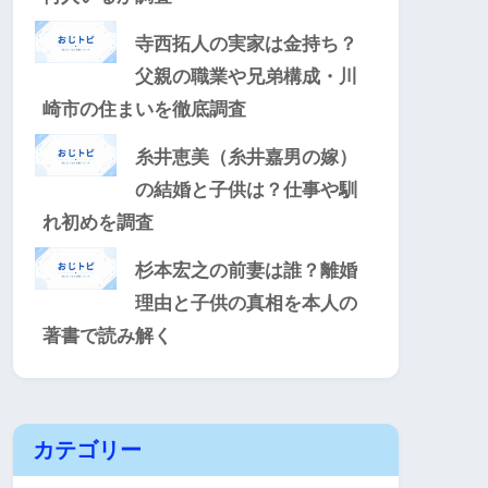
寺西拓人の実家は金持ち？
父親の職業や兄弟構成・川
崎市の住まいを徹底調査
糸井恵美（糸井嘉男の嫁）
の結婚と子供は？仕事や馴
れ初めを調査
杉本宏之の前妻は誰？離婚
理由と子供の真相を本人の
著書で読み解く
カテゴリー