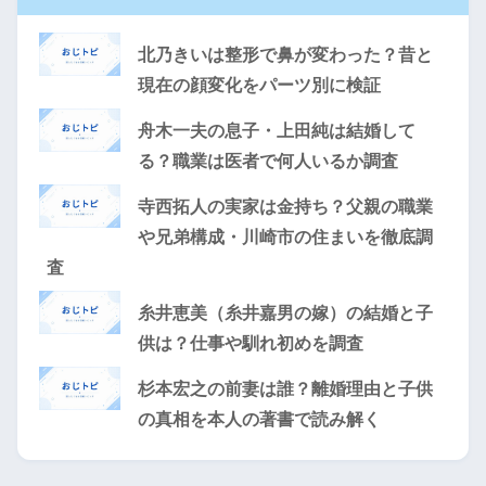
北乃きいは整形で鼻が変わった？昔と
現在の顔変化をパーツ別に検証
舟木一夫の息子・上田純は結婚して
る？職業は医者で何人いるか調査
寺西拓人の実家は金持ち？父親の職業
や兄弟構成・川崎市の住まいを徹底調
査
糸井恵美（糸井嘉男の嫁）の結婚と子
供は？仕事や馴れ初めを調査
杉本宏之の前妻は誰？離婚理由と子供
の真相を本人の著書で読み解く