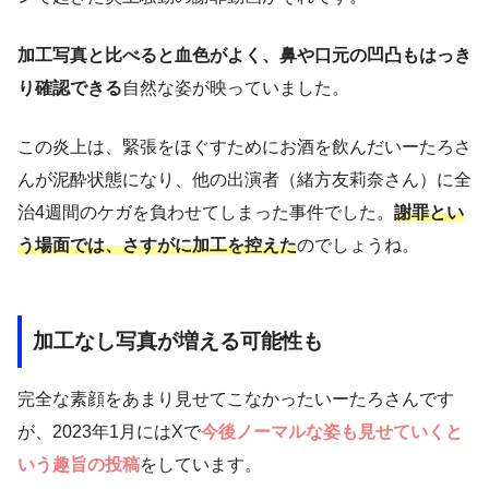
加工写真と比べると血色がよく、鼻や口元の凹凸もはっき
り確認できる
自然な姿が映っていました。
この炎上は、緊張をほぐすためにお酒を飲んだいーたろさ
んが泥酔状態になり、他の出演者（緒方友莉奈さん）に全
治4週間のケガを負わせてしまった事件でした。
謝罪とい
う場面では、さすがに加工を控えた
のでしょうね。
加工なし写真が増える可能性も
完全な素顔をあまり見せてこなかったいーたろさんです
が、2023年1月にはXで
今後ノーマルな姿も見せていくと
いう趣旨の投稿
をしています。