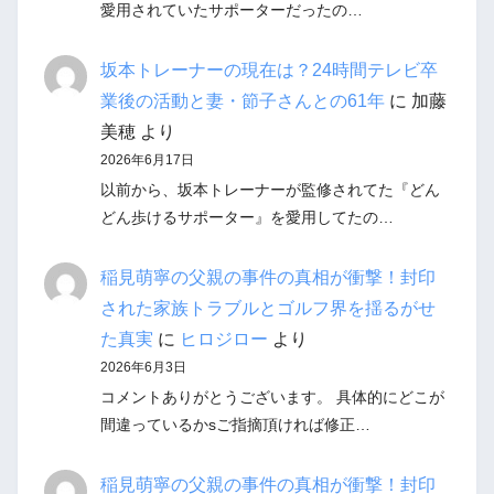
愛用されていたサポーターだったの…
坂本トレーナーの現在は？24時間テレビ卒
業後の活動と妻・節子さんとの61年
に
加藤
美穂
より
2026年6月17日
以前から、坂本トレーナーが監修されてた『どん
どん歩けるサポーター』を愛用してたの…
稲見萌寧の父親の事件の真相が衝撃！封印
された家族トラブルとゴルフ界を揺るがせ
た真実
に
ヒロジロー
より
2026年6月3日
コメントありがとうございます。 具体的にどこが
間違っているかsご指摘頂ければ修正…
稲見萌寧の父親の事件の真相が衝撃！封印