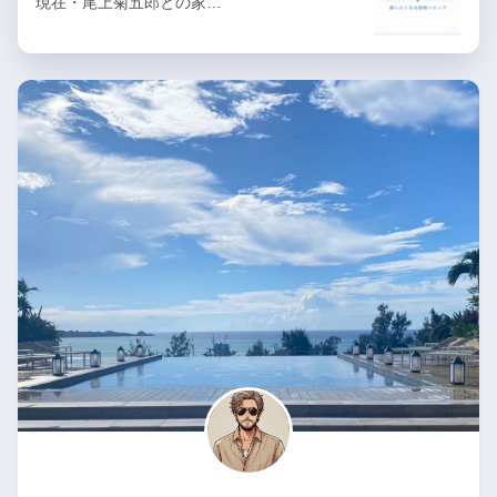
現在・尾上菊五郎との家…