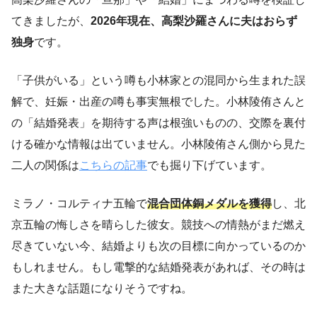
てきましたが、
2026年現在、高梨沙羅さんに夫はおらず
独身
です。
「子供がいる」という噂も小林家との混同から生まれた誤
解で、妊娠・出産の噂も事実無根でした。小林陵侑さんと
の「結婚発表」を期待する声は根強いものの、交際を裏付
ける確かな情報は出ていません。小林陵侑さん側から見た
二人の関係は
こちらの記事
でも掘り下げています。
ミラノ・コルティナ五輪で
混合団体銅メダルを獲得
し、北
京五輪の悔しさを晴らした彼女。競技への情熱がまだ燃え
尽きていない今、結婚よりも次の目標に向かっているのか
もしれません。もし電撃的な結婚発表があれば、その時は
また大きな話題になりそうですね。