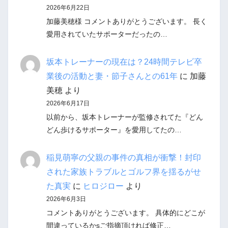
2026年6月22日
加藤美穂様 コメントありがとうございます。 長く
愛用されていたサポーターだったの…
坂本トレーナーの現在は？24時間テレビ卒
業後の活動と妻・節子さんとの61年
に
加藤
美穂
より
2026年6月17日
以前から、坂本トレーナーが監修されてた『どん
どん歩けるサポーター』を愛用してたの…
稲見萌寧の父親の事件の真相が衝撃！封印
された家族トラブルとゴルフ界を揺るがせ
た真実
に
ヒロジロー
より
2026年6月3日
コメントありがとうございます。 具体的にどこが
間違っているかsご指摘頂ければ修正…