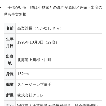
「子供がいる」噂は小林家との混同が原因／妊娠・出産の
噂も事実無根
名前
高梨沙羅（たかなし さら）
生年
1996年10月8日（29歳）
月日
出身
北海道上川郡上川町
地
身長
152cm
職業
スキージャンプ選手
所属
株式会社クラレ
主な
W杯個人通算優勝 女子歴代最多・総合優勝4回・