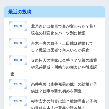
最近の投稿
北乃きいは整形で鼻が変わった？昔と
現在の顔変化をパーツ別に検証
舟木一夫の息子・上田純は結婚して
る？職業は医者で何人いるか調査
寺西拓人の実家は金持ち？父親の職業
や兄弟構成・川崎市の住まいを徹底調
査
糸井恵美（糸井嘉男の嫁）の結婚と子
供は？仕事や馴れ初めを調査
杉本宏之の前妻は誰？離婚理由と子供
の真相を本人の著書で読み解く