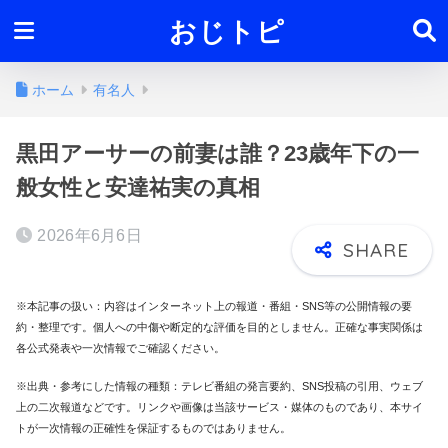
おじトピ
ホーム
有名人
黒田アーサーの前妻は誰？23歳年下の一
般女性と安達祐実の真相
2026年6月6日
※本記事の扱い：内容はインターネット上の報道・番組・SNS等の公開情報の要
約・整理です。個人への中傷や断定的な評価を目的としません。正確な事実関係は
各公式発表や一次情報でご確認ください。
※出典・参考にした情報の種類：テレビ番組の発言要約、SNS投稿の引用、ウェブ
上の二次報道などです。リンクや画像は当該サービス・媒体のものであり、本サイ
トが一次情報の正確性を保証するものではありません。