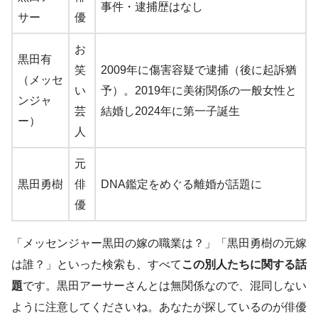
事件・逮捕歴はなし
サー
優
お
黒田有
笑
2009年に傷害容疑で逮捕（後に起訴猶
（メッセ
い
予）。2019年に美術関係の一般女性と
ンジャ
芸
結婚し2024年に第一子誕生
ー）
人
元
黒田勇樹
俳
DNA鑑定をめぐる離婚が話題に
優
「メッセンジャー黒田の嫁の職業は？」「黒田勇樹の元嫁
は誰？」といった検索も、すべて
この別人たちに関する話
題
です。黒田アーサーさんとは無関係なので、混同しない
ように注意してくださいね。あなたが探しているのが俳優