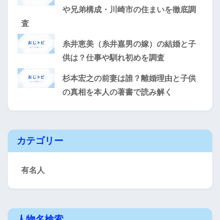
や兄弟構成・川崎市の住まいを徹底調
査
糸井恵美（糸井嘉男の嫁）の結婚と子
供は？仕事や馴れ初めを調査
杉本宏之の前妻は誰？離婚理由と子供
の真相を本人の著書で読み解く
カテゴリー
有名人
人物名検索