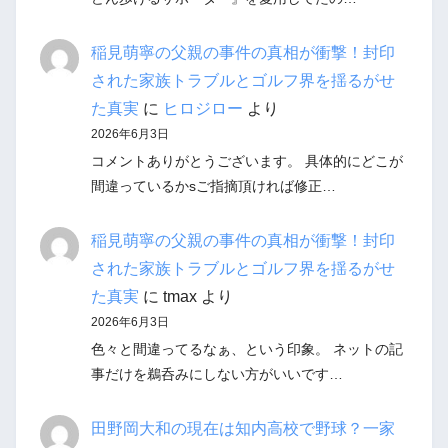
稲見萌寧の父親の事件の真相が衝撃！封印
された家族トラブルとゴルフ界を揺るがせ
た真実
に
ヒロジロー
より
2026年6月3日
コメントありがとうございます。 具体的にどこが
間違っているかsご指摘頂ければ修正…
稲見萌寧の父親の事件の真相が衝撃！封印
された家族トラブルとゴルフ界を揺るがせ
た真実
に
tmax
より
2026年6月3日
色々と間違ってるなぁ、という印象。 ネットの記
事だけを鵜呑みにしない方がいいです…
田野岡大和の現在は知内高校で野球？一家