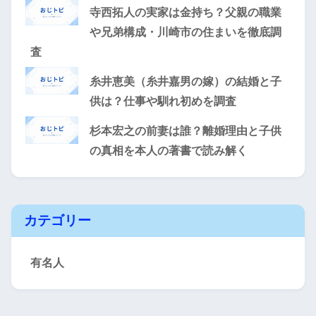
寺西拓人の実家は金持ち？父親の職業
や兄弟構成・川崎市の住まいを徹底調
査
糸井恵美（糸井嘉男の嫁）の結婚と子
供は？仕事や馴れ初めを調査
杉本宏之の前妻は誰？離婚理由と子供
の真相を本人の著書で読み解く
カテゴリー
有名人