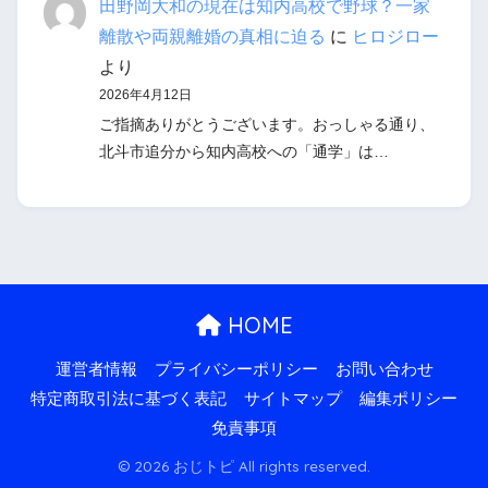
田野岡大和の現在は知内高校で野球？一家
離散や両親離婚の真相に迫る
に
ヒロジロー
より
2026年4月12日
ご指摘ありがとうございます。おっしゃる通り、
北斗市追分から知内高校への「通学」は…
HOME
運営者情報
プライバシーポリシー
お問い合わせ
特定商取引法に基づく表記
サイトマップ
編集ポリシー
免責事項
© 2026 おじトピ All rights reserved.