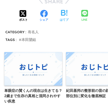
SHARE
LINE
ポスト
シェア
はてブ
CATEGORY :
有名人
TAGS :
本田望結
単眼症の賛くんの現在は生きてる？
紀田基邦の整形前の昔の
2歳まで生存の真相と混同されやす
部位別に変化を徹底検証
い疾患