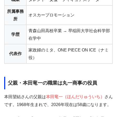
所属事務
オスカープロモーション
所
青森山田高校卒業 → 早稲田大学社会科学部
学歴
在学中
家政婦のミタ、ONE PIECE ON ICE（ナミ
代表作
役）
父親・本田竜一の職業は丸一商事の役員
本田望結さんの父親は
本田竜一（ほんだりゅういち）
さん
です。1968年生まれで、2026年現在は58歳になります。