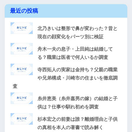
最近の投稿
北乃きいは整形で鼻が変わった？昔と
現在の顔変化をパーツ別に検証
舟木一夫の息子・上田純は結婚して
る？職業は医者で何人いるか調査
寺西拓人の実家は金持ち？父親の職業
や兄弟構成・川崎市の住まいを徹底調
査
糸井恵美（糸井嘉男の嫁）の結婚と子
供は？仕事や馴れ初めを調査
杉本宏之の前妻は誰？離婚理由と子供
の真相を本人の著書で読み解く