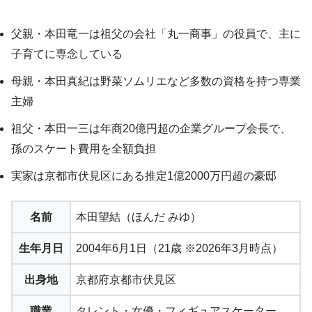
父親・本田竜一は祖父の会社「丸一商事」の役員で、主に
子育てに専念している
母親・本田真紀は野菜ソムリエなど多数の資格を持つ専業
主婦
祖父・本田一三は年商20億円超の企業グループ会長で、
孫のスケート費用を全額負担
実家は京都市伏見区にある推定1億2000万円超の豪邸
名前
本田望結（ほんだ みゆ）
生年月日
2004年6月1日（21歳 ※2026年3月時点）
出身地
京都府京都市伏見区
職業
タレント・女優・フィギュアスケーター