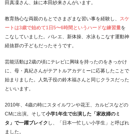
田真凜さん、妹に本田紗来さんがいます。
教育熱心な両親のもとでさまざまな習い事を経験し、
スケ
ートは3歳で始めて1日5〜6時間というハードな練習量
を
こなしていました。バレエ、新体操、水泳もこなす運動神
経抜群の子どもだったそうです。
芸能活動は2歳の頃にテレビに興味を持ったのをきっかけ
に、母・真紀さんがテアトルアカデミーに応募したことで
始まりました。人気子役の鈴木福さんと同じクラスだった
といいます。
2010年、4歳の時にスタイルワンや花王、カルピスなどの
CMに出演。そして
小学1年生で出演した「家政婦のミ
タ」で一躍ブレイク
し、「日本一忙しい小学生」と呼ばれ
ました。