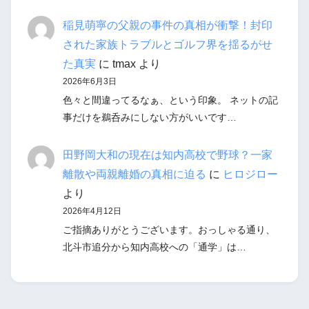
稲見萌寧の父親の事件の真相が衝撃！封印
された家族トラブルとゴルフ界を揺るがせ
た真実
に
tmax
より
2026年6月3日
色々と間違ってるなぁ、という印象。 ネットの記
事だけを鵜呑みにしない方がいいです…
田野岡大和の現在は知内高校で野球？一家
離散や両親離婚の真相に迫る
に
ヒロジロー
より
2026年4月12日
ご指摘ありがとうございます。おっしゃる通り、
北斗市追分から知内高校への「通学」は…