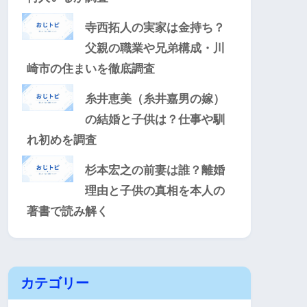
寺西拓人の実家は金持ち？
父親の職業や兄弟構成・川
崎市の住まいを徹底調査
糸井恵美（糸井嘉男の嫁）
の結婚と子供は？仕事や馴
れ初めを調査
杉本宏之の前妻は誰？離婚
理由と子供の真相を本人の
著書で読み解く
カテゴリー