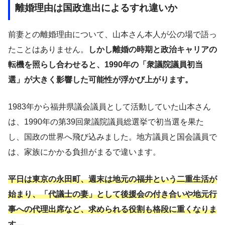
離婚理由は国政進出によるすれ違いか
前妻との離婚理由について、山本さん本人が公の場で語っ
たことはありません。
しかし離婚の時期と政治キャリアの
転機を照らし合わせると、1990年の「衆議院議員初当
選」が大きく影響した可能性が浮かび上がります。
1983年から福井県議会議員として活動していた山本さん
は、1990年の第39回衆議院議員総選挙で初当選を果た
し、国政の世界へ飛び込みました。地方議員と国会議員で
は、家族にかかる負担がまるで違います。
平日は東京の永田町、週末は地元の福井という二重生活が
始まり、「代議士の妻」として後援会の付き合いや地元行
事への代理出席など、求められる役割も格段に重くなりま
す。