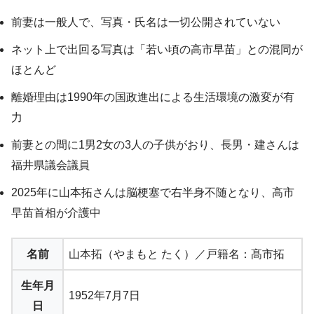
前妻は一般人で、写真・氏名は一切公開されていない
ネット上で出回る写真は「若い頃の高市早苗」との混同が
ほとんど
離婚理由は1990年の国政進出による生活環境の激変が有
力
前妻との間に1男2女の3人の子供がおり、長男・建さんは
福井県議会議員
2025年に山本拓さんは脳梗塞で右半身不随となり、高市
早苗首相が介護中
名前
山本拓（やまもと たく）／戸籍名：髙市拓
生年月
1952年7月7日
日