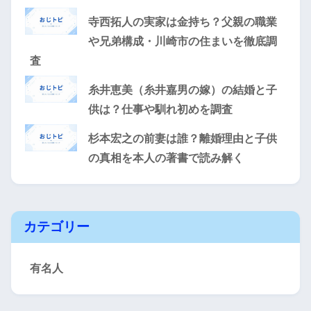
寺西拓人の実家は金持ち？父親の職業
や兄弟構成・川崎市の住まいを徹底調
査
糸井恵美（糸井嘉男の嫁）の結婚と子
供は？仕事や馴れ初めを調査
杉本宏之の前妻は誰？離婚理由と子供
の真相を本人の著書で読み解く
カテゴリー
有名人