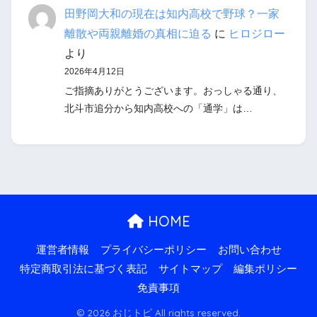
田野岡大和の現在は知内高校で野球？一家
離散や両親離婚の真相に迫る
に
ヒロジロー
より
2026年4月12日
ご指摘ありがとうございます。おっしゃる通り、
北斗市追分から知内高校への「通学」は…
HOME
運営者情報
プライバシーポリシー
お問い合わせ
特定商取引法に基づく表記
サイトマップ
編集ポリシー
免責事項
© 2026 おじトピ All rights reserved.