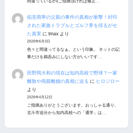
間違っているかsご指摘頂ければ修正…
稲見萌寧の父親の事件の真相が衝撃！封印
された家族トラブルとゴルフ界を揺るがせ
た真実
に
tmax
より
2026年6月3日
色々と間違ってるなぁ、という印象。 ネットの記
事だけを鵜呑みにしない方がいいです…
田野岡大和の現在は知内高校で野球？一家
離散や両親離婚の真相に迫る
に
ヒロジロー
より
2026年4月12日
ご指摘ありがとうございます。おっしゃる通り、
北斗市追分から知内高校への「通学」は…