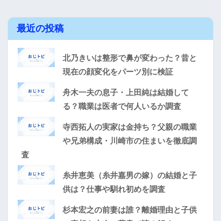
最近の投稿
北乃きいは整形で鼻が変わった？昔と
現在の顔変化をパーツ別に検証
舟木一夫の息子・上田純は結婚して
る？職業は医者で何人いるか調査
寺西拓人の実家は金持ち？父親の職業
や兄弟構成・川崎市の住まいを徹底調
査
糸井恵美（糸井嘉男の嫁）の結婚と子
供は？仕事や馴れ初めを調査
杉本宏之の前妻は誰？離婚理由と子供